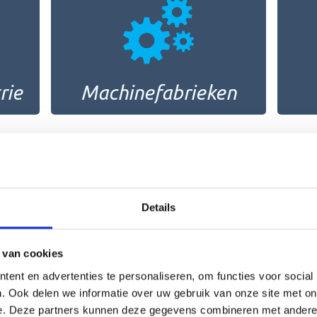
rie
Machinefabrieken
Details
gaan bij onderhoud
 van cookies
ent en advertenties te personaliseren, om functies voor social
aanpak voor het onderhoud van besturingssystemen. We starten 
. Ook delen we informatie over uw gebruik van onze site met on
ervolgens voeren wij de werkzaamheden efficiënt en met oog voor d
e. Deze partners kunnen deze gegevens combineren met andere i