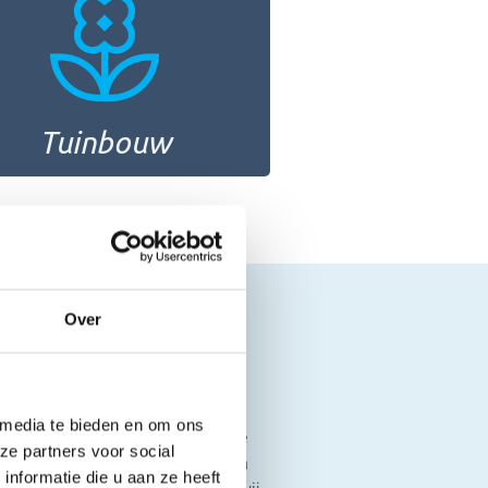
Tuinbouw
Over
 media te bieden en om ons
met een grondige analyse van de
ze partners voor social
etail uit, zodat stilstand tot een
nformatie die u aan ze heeft