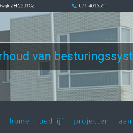
dwijk ZH
2201CZ
071-4016591
rhoud van besturingssys
home
bedrijf
projecten
aan