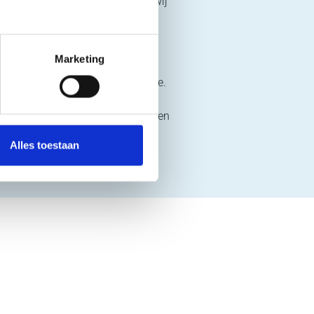
r verbeteringen. Zo combineren wij
Marketing
fte hebben aan service op locatie.
en betrouwbaar en veilig blijven
nze service aan besturingssystemen
Alles toestaan