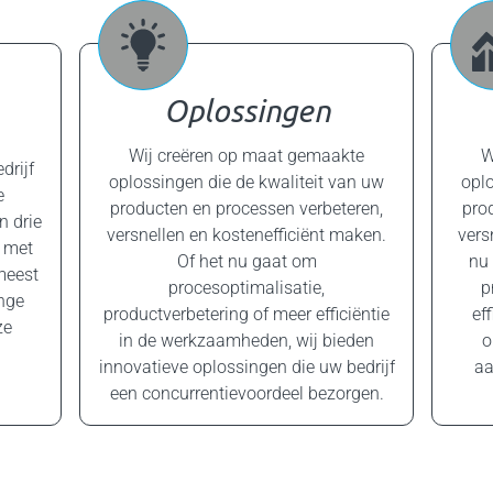
Oplossingen
Wij creëren op maat gemaakte
W
drijf
oplossingen die de kwaliteit van uw
oplo
e
producten en processen verbeteren,
pro
n drie
versnellen en kostenefficiënt maken.
vers
e met
Of het nu gaat om
nu 
meest
procesoptimalisatie,
p
nge
productverbetering of meer efficiëntie
ef
ze
in de werkzaamheden, wij bieden
o
innovatieve oplossingen die uw bedrijf
aa
een concurrentievoordeel bezorgen.