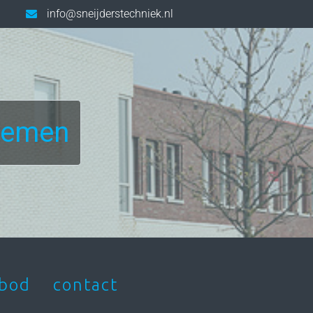
info@sneijderstechniek.nl
temen
bod
contact