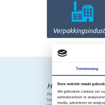
Verpakkingsindust
Toestemming
Hoe wij te werk 
Deze website maakt gebruik
We gebruiken cookies om cont
Wij hanteren een gestructureerde 
websiteverkeer te analyseren
huidige staat van de installatie. V
media, adverteren en analys