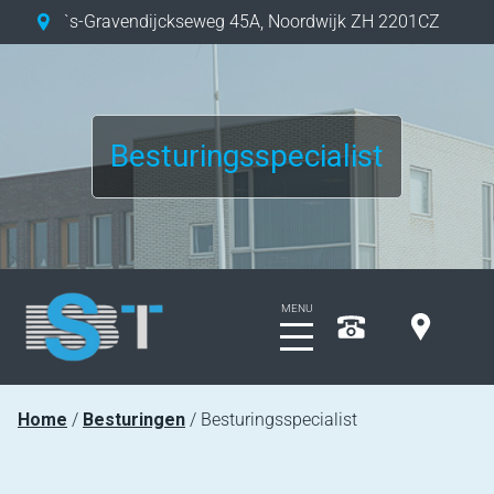
`s-Gravendijckseweg 45A
,
Noordwijk ZH
2201CZ
Besturingsspecialist
Home
Besturingen
Besturingsspecialist