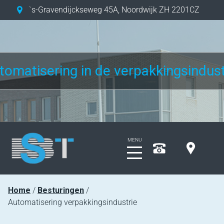
`s-Gravendijckseweg 45A
,
Noordwijk ZH
2201CZ
tomatisering in de verpakkingsindust
Home
Besturingen
Automatisering verpakkingsindustrie